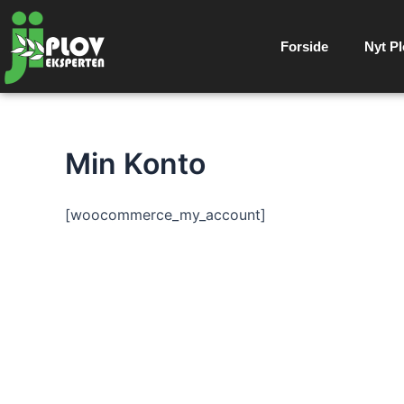
Gå
til
Forside
Nyt Pl
indholdet
Min Konto
[woocommerce_my_account]