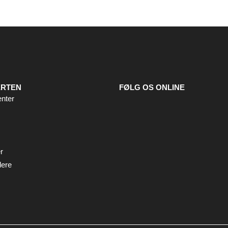
ERTEN
FØLG OS ONLINE
enter
r
dere